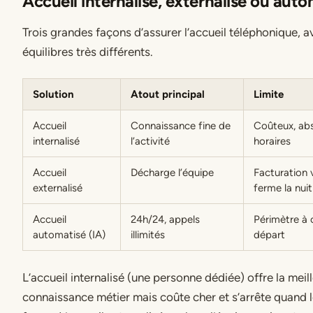
Accueil internalisé, externalisé ou auto
Trois grandes façons d’assurer l’accueil téléphonique, 
équilibres très différents.
Solution
Atout principal
Limite
Accueil
Connaissance fine de
Coûteux, ab
internalisé
l’activité
horaires
Accueil
Décharge l’équipe
Facturation v
externalisé
ferme la nuit
Accueil
24h/24, appels
Périmètre à 
automatisé (IA)
illimités
départ
L’accueil internalisé (une personne dédiée) offre la meil
connaissance métier mais coûte cher et s’arrête quand 