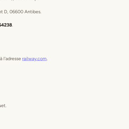
nt D, 06600 Antibes.
54238
.
 à l'adresse
railway.com
.
uet.