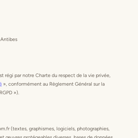
 Antibes
 régi par notre Charte du respect de la vie privée,
é
», conformément au Règlement Général sur la
 RGPD »).
.fr (textes, graphismes, logiciels, photographies,
s et œuvres protégeables diverses, bases de données,